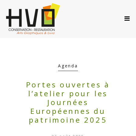
ACCUEIL
A PROPOS…
PRESTATIONS
ACTUS
AGENDA
CONTACT
Agenda
Portes ouvertes à
CATÉGORIE :
l’atelier pour les
Journées
AGENDA
Européennes du
patrimoine 2025