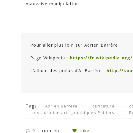
mauvaise manipulation.
Pour aller plus loin sur Adrien Barrère :
Page Wikipedia :
https://fr.wikipedia.or
L’album des poilus d’A. Barrère :
http://so
Tags
Adrien Barrère
caricature
c
restauration arts graphiques Poitiers
R
0 comment
Like