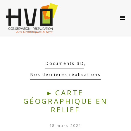
ACCUEIL
A PROPOS…
PRESTATIONS
ACTUS
AGENDA
CONTACT
Documents 3D
,
Nos dernières réalisations
BLOG
▸ CARTE
UPDATES
GÉOGRAPHIQUE EN
RELIEF
Latest news & updates
18 mars 2021