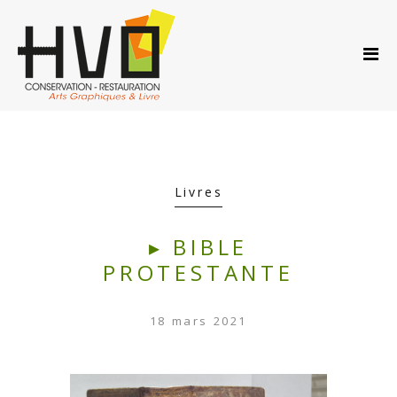
ACCUEIL
A PROPOS…
PRESTATIONS
ACTUS
AGENDA
CONTACT
Livres
▸ BIBLE
BLOG
PROTESTANTE
UPDATES
18 mars 2021
Latest news & updates